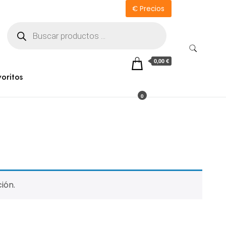
€ Precios
Búsqueda
de
productos
0,00 €
voritos
0
ión.