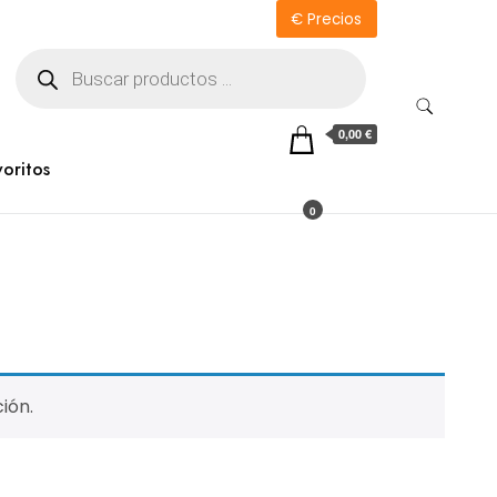
€ Precios
Búsqueda
de
productos
0,00 €
voritos
0
ión.