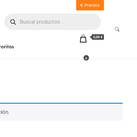
€ Precios
Búsqueda
de
productos
0,00 €
voritos
0
ión.