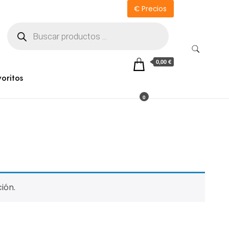
€ Precios
Búsqueda
de
productos
0,00 €
voritos
0
ión.