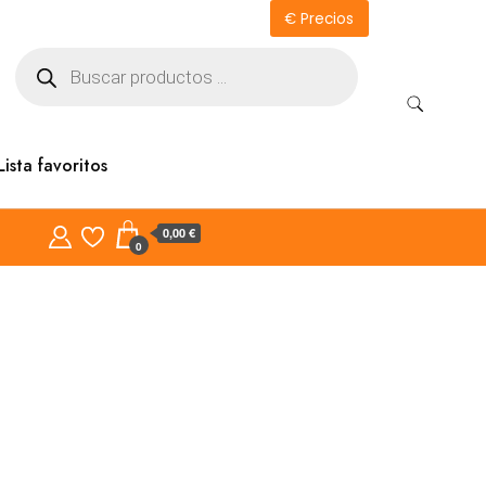
€ Precios
Búsqueda
de
productos
Lista favoritos
0,00 €
0