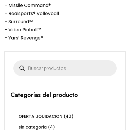
– Missile Command®
– Realsports® Volleyball
– Surround™
– Video Pinball™
– Yars’ Revenge®
Búsqueda
de
productos
Categorías del producto
OFERTA LIQUIDACION
(40)
sin categoria
(4)