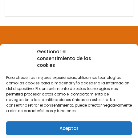
Gestionar el
Aviso legal
consentimiento de las
cookies
Política de privacidad
Para ofrecer las mejores experiencias, utilizamos tecnologías
como las cookies para almacenar y/o acceder a la información
del dispositivo. El consentimiento de estas tecnologías nos
Política de Cookies
permitirá procesar datos como el comportamiento de
navegación o las identificaciones únicas en este sitio. No
consentir o retirar el consentimiento, puede afectar negativamente
a ciertas características y funciones.
Terminos y condiciones
Aceptar