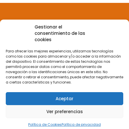
Gestionar el
Aviso legal
consentimiento de las
cookies
Política de privacidad
Para ofrecer las mejores experiencias, utilizamos tecnologías
como las cookies para almacenar y/o acceder a la información
del dispositivo. El consentimiento de estas tecnologías nos
Política de Cookies
permitirá procesar datos como el comportamiento de
navegación o las identificaciones únicas en este sitio. No
consentir o retirar el consentimiento, puede afectar negativamente
a ciertas características y funciones.
Terminos y condiciones
Aceptar
ENBAGRI S.L.
Ver preferencias
Política de Cookies
Política de privacidad